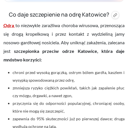
Co daje szczepienie na odrę Katowice?
Odra
to niezwykle zaraźliwa choroba wirusowa, przenosząca
się drogą kropelkową i przez kontakt z wydzieliną jamy
nosowo-gardłowej nosiciela. Aby uniknąć zakażenia, zalecana
jest
szczepionka przeciw odrze Katowice, która daje
mnóstwo korzyści:
chroni przed wysoką gorączką, ostrym bólem gardła, kaszlem i
wysypką spowodowaną przez odrę,
zmniejsza ryzyko ciężkich powikłań, takich jak zapalenie płuc
czy mózgu, drgawki, a nawet zgon,
przyczynia się do odporności populacyjnej, chroniącej osoby,
które nie mogą się zaszczepić,
zapewnia do 95% skuteczności już po pierwszej dawce; druga
wydłuża ochronę na lata,