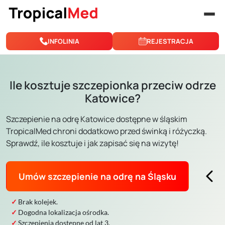
Przejdź do treści
INFOLINIA
REJESTRACJA
Ile kosztuje szczepionka przeciw odrze
Katowice?
Szczepienie na odrę Katowice dostępne w śląskim
TropicalMed chroni dodatkowo przed świnką i różyczką.
Sprawdź, ile kosztuje i jak zapisać się na wizytę!
Umów szczepienie na odrę na Śląsku
Brak kolejek.
Dogodna lokalizacja ośrodka.
Szczepienia dostępne od lat 3.