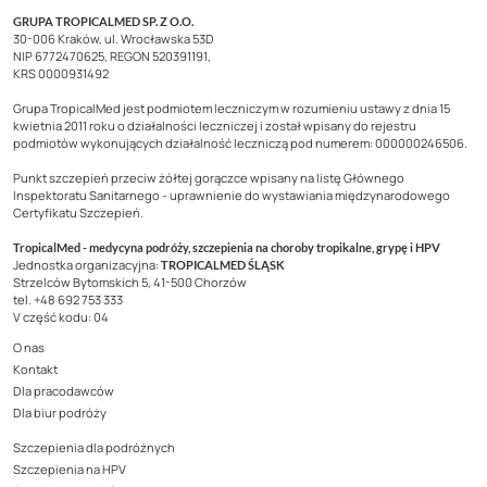
GRUPA TROPICALMED SP. Z O.O.
30-006 Kraków, ul. Wrocławska 53D
NIP 6772470625, REGON 520391191,
KRS 0000931492
Grupa TropicalMed jest podmiotem leczniczym w rozumieniu ustawy z dnia 15
kwietnia 2011 roku o działalności leczniczej i został wpisany do rejestru
podmiotów wykonujących działalność leczniczą pod numerem: 000000246506.
Punkt szczepień przeciw żółtej gorączce wpisany na listę Głównego
Inspektoratu Sanitarnego - uprawnienie do wystawiania międzynarodowego
Certyfikatu Szczepień.
TropicalMed - medycyna podróży, szczepienia na choroby tropikalne, grypę i HPV
Jednostka organizacyjna:
TROPICALMED ŚLĄSK
Strzelców Bytomskich 5, 41-500 Chorzów
tel. +48 692 753 333
V część kodu: 04
O nas
Kontakt
Dla pracodawców
Dla biur podróży
Szczepienia dla podróżnych
Szczepienia na HPV