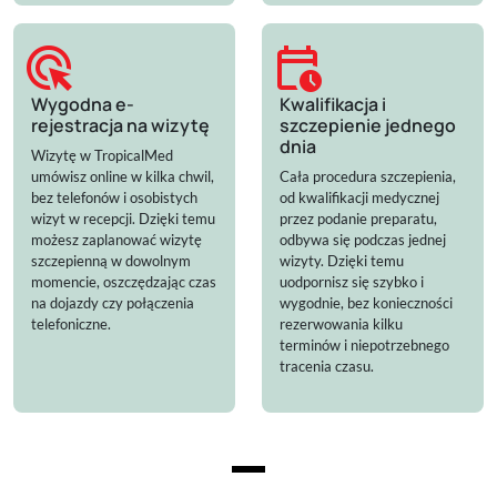
ads_click
calendar_clock
Wygodna e-
Kwalifikacja i
rejestracja na wizytę
szczepienie jednego
dnia
Wizytę w TropicalMed
umówisz online w kilka chwil,
Cała procedura szczepienia,
bez telefonów i osobistych
od kwalifikacji medycznej
wizyt w recepcji. Dzięki temu
przez podanie preparatu,
możesz zaplanować wizytę
odbywa się podczas jednej
szczepienną w dowolnym
wizyty. Dzięki temu
momencie, oszczędzając czas
uodpornisz się szybko i
na dojazdy czy połączenia
wygodnie, bez konieczności
telefoniczne.
rezerwowania kilku
terminów i niepotrzebnego
tracenia czasu.