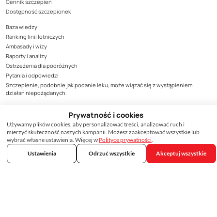
Cennik szczepień
Dostępność szczepionek
Baza wiedzy
Ranking linii lotniczych
Ambasady i wizy
Raporty i analizy
Ostrzeżenia dla podróżnych
Pytania i odpowiedzi
Szczepienie, podobnie jak podanie leku, może wiązać się z wystąpieniem
działań niepożądanych.
Wszystkie działania niepożądane produktów leczniczych należy zgłaszać do
Prywatność i cookies
Departamentu Monitorowania Niepożądanych Działań Produktów Leczniczych
Urzędu Rejestracji Produktów Leczniczych, Wyrobów Medycznych i Produktów
Używamy plików cookies, aby personalizować treści, analizować ruch i
Biobójczych, Al. Jerozolimskie 181C, 02-222 Warszawa, tel. (22) 492-13-01, fax (22)
mierzyć skuteczność naszych kampanii. Możesz zaakceptować wszystkie lub
492-13-09, zgodnie z zasadami monitorowani bezpieczeństwa produktów
wybrać własne ustawienia. Więcej w
Polityce prywatności
.
leczniczych lub do podmiotu odpowiedzialnego za produkt, którego zgłoszenie
Ustawienia
Odrzuć wszystkie
Akceptuj wszystkie
dotyczy. Formularz zgłoszenia niepożądanego działania produktu leczniczego
dostępny jest na stronie Urzędu www.urpl.gov.pl.
Treści zamieszczone w materiale mają wyłącznie charakter informacyjny, nie
mogą być traktowane jako forma konsultacji medycznej i nie mogą zastąpić
konsultacji lekarza, do którego należy ostateczna decyzja o sposobie i zakresie
stosowanego leczenia.
·
·
Regulamin, polityka prywatności i inne dokumenty
Ustawienia cookies
Deklaracja