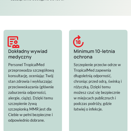
clinical_notes
forward_10
Dokładny wywiad
Minimum 10-letnia
medyczny
ochrona
Personel TropicalMed
Szczepienie przeciw odrze w
przeprowadza szczegółową
TropicalMed zapewnia
konsultację, oceniając Twój
długoletnią odporność,
stan zdrowia i wykluczając
chroniąc przed odrą, świnką i
przeciwwskazania (głównie
różyczką. Dzięki temu
zaburzenia odporności,
możesz czuć się bezpiecznie
alergie, ciążę). Dzięki temu
w miejscach publicznych i
szczepienie żywą
podczas podróży, gdzie
szczepionką MMR jest dla
łatwiej o infekcje.
Ciebie w pełni bezpieczne i
odpowiednio dobrane.