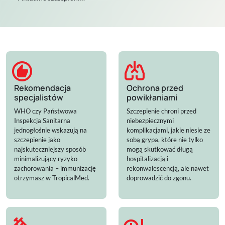
recommend
pulmonology
Rekomendacja
Ochrona przed
specjalistów
powikłaniami
WHO czy Państwowa
Szczepienie chroni przed
Inspekcja Sanitarna
niebezpiecznymi
jednogłośnie wskazują na
komplikacjami, jakie niesie ze
szczepienie jako
sobą grypa, które nie tylko
najskuteczniejszy sposób
mogą skutkować długą
minimalizujący ryzyko
hospitalizacją i
zachorowania – immunizację
rekonwalescencją, ale nawet
otrzymasz w TropicalMed.
doprowadzić do zgonu.