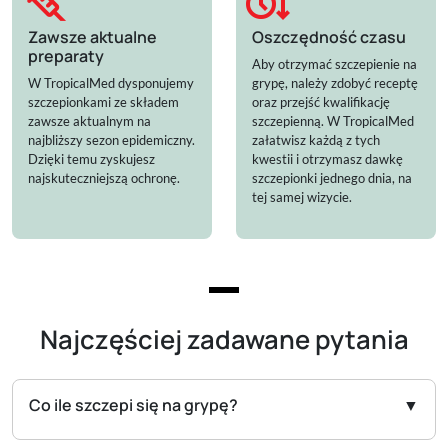
syringe
clock_arrow_down
Zawsze aktualne
Oszczędność czasu
preparaty
Aby otrzymać szczepienie na
W TropicalMed dysponujemy
grypę, należy zdobyć receptę
szczepionkami ze składem
oraz przejść kwalifikację
zawsze aktualnym na
szczepienną. W TropicalMed
najbliższy sezon epidemiczny.
załatwisz każdą z tych
Dzięki temu zyskujesz
kwestii i otrzymasz dawkę
najskuteczniejszą ochronę.
szczepionki jednego dnia, na
tej samej wizycie.
Najczęściej zadawane pytania
Co ile szczepi się na grypę?