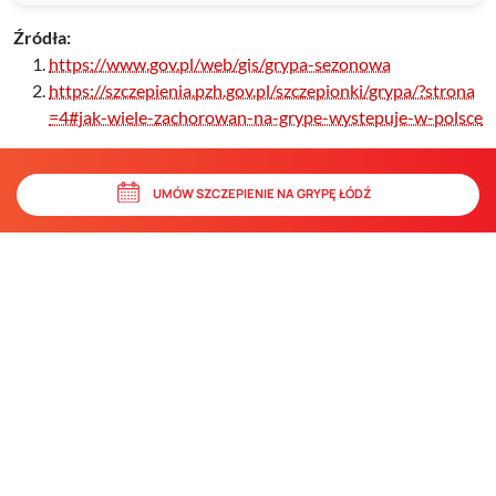
Źródła:
https://www.gov.pl/web/gis/grypa-sezonowa
https://szczepienia.pzh.gov.pl/szczepionki/grypa/?strona
=4#jak-wiele-zachorowan-na-grype-wystepuje-w-polsce
UMÓW SZCZEPIENIE NA GRYPĘ ŁÓDŹ