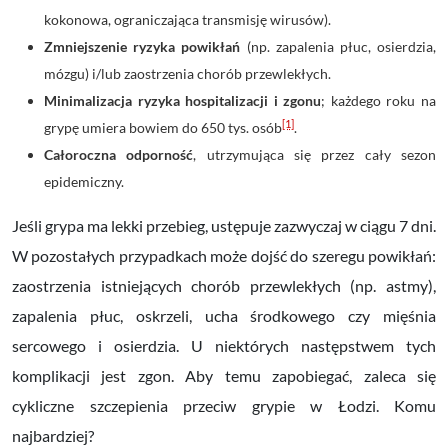
kokonowa, ograniczająca transmisję wirusów).
Zmniejszenie ryzyka powikłań
(np. zapalenia płuc, osierdzia,
mózgu) i/lub zaostrzenia chorób przewlekłych.
Minimalizacja ryzyka hospitalizacji i zgonu
; każdego roku na
[1]
grypę umiera bowiem do 650 tys. osób
.
Całoroczna odporność
, utrzymująca się przez cały sezon
epidemiczny.
Jeśli grypa ma lekki przebieg, ustępuje zazwyczaj w ciągu 7 dni.
W pozostałych przypadkach może dojść do szeregu powikłań:
zaostrzenia istniejących chorób przewlekłych (np. astmy),
zapalenia płuc, oskrzeli, ucha środkowego czy mięśnia
sercowego i osierdzia. U niektórych następstwem tych
komplikacji jest zgon. Aby temu zapobiegać, zaleca się
cykliczne szczepienia przeciw grypie w Łodzi. Komu
najbardziej?