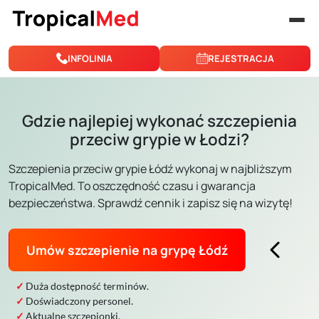
Przejdź do treści
INFOLINIA
REJESTRACJA
Gdzie najlepiej wykonać szczepienia
przeciw grypie w Łodzi?
Szczepienia przeciw grypie Łódź wykonaj w najbliższym
TropicalMed. To oszczędność czasu i gwarancja
bezpieczeństwa. Sprawdź cennik i zapisz się na wizytę!
Umów szczepienie na grypę Łódź
Duża dostępność terminów.
Doświadczony personel.
Aktualne szczepionki.