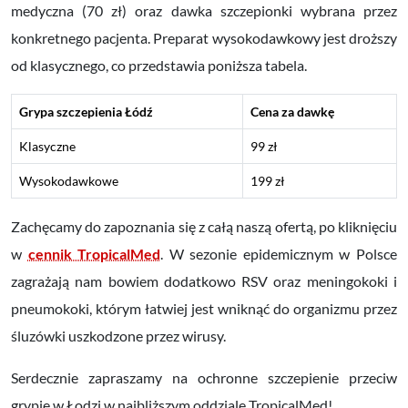
medyczna
(70 zł)
oraz dawka szczepionki wybrana przez
konkretnego pacjenta. Preparat wysokodawkowy jest droższy
od klasycznego, co przedstawia poniższa tabela.
Grypa szczepienia Łódź
Cena za dawkę
Klasyczne
99 zł
Wysokodawkowe
199 zł
Zachęcamy do zapoznania się z całą naszą ofertą, po kliknięciu
w
cennik TropicalMed
. W sezonie epidemicznym w Polsce
zagrażają nam bowiem dodatkowo RSV oraz meningokoki i
pneumokoki, którym łatwiej jest wniknąć do organizmu przez
śluzówki uszkodzone przez wirusy.
Serdecznie zapraszamy na ochronne szczepienie przeciw
grypie w Łodzi w najbliższym oddziale TropicalMed!