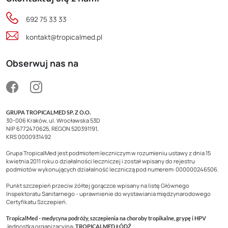
692 75 33 33
kontakt@tropicalmed.pl
Obserwuj nas na
GRUPA TROPICALMED SP. Z O.O.
30-006 Kraków, ul. Wrocławska 53D
NIP 6772470625, REGON 520391191,
KRS 0000931492
Grupa TropicalMed jest podmiotem leczniczym w rozumieniu ustawy z dnia 15
kwietnia 2011 roku o działalności leczniczej i został wpisany do rejestru
podmiotów wykonujących działalność leczniczą pod numerem: 000000246506.
Punkt szczepień przeciw żółtej gorączce wpisany na listę Głównego
Inspektoratu Sanitarnego - uprawnienie do wystawiania międzynarodowego
Certyfikatu Szczepień.
TropicalMed - medycyna podróży, szczepienia na choroby tropikalne, grypę i HPV
Jednostka organizacyjna:
TROPICALMED ŁÓDŹ