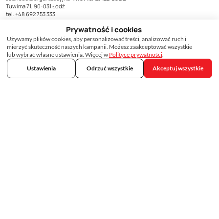
Tuwima 71, 90-031 Łódź
tel. +48 692 753 333
V część kodu: 07
Prywatność i cookies
O nas
Używamy plików cookies, aby personalizować treści, analizować ruch i
Kontakt
mierzyć skuteczność naszych kampanii. Możesz zaakceptować wszystkie
lub wybrać własne ustawienia. Więcej w
Polityce prywatności
.
Dla pracodawców
Dla biur podróży
Ustawienia
Odrzuć wszystkie
Akceptuj wszystkie
Szczepienia dla podróżnych
Szczepienia na HPV
Cennik szczepień
Dostępność szczepionek
Baza wiedzy
Ranking linii lotniczych
Ambasady i wizy
Raporty i analizy
Ostrzeżenia dla podróżnych
Pytania i odpowiedzi
Szczepienie, podobnie jak podanie leku, może wiązać się z wystąpieniem
działań niepożądanych.
Wszystkie działania niepożądane produktów leczniczych należy zgłaszać do
Departamentu Monitorowania Niepożądanych Działań Produktów Leczniczych