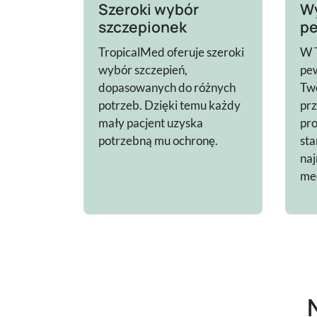
Szeroki wybór
Wy
szczepionek
pe
TropicalMed oferuje szeroki
W 
wybór szczepień,
pew
dopasowanych do różnych
Two
potrzeb. Dzięki temu każdy
pr
mały pacjent uzyska
pro
potrzebną mu ochronę.
sta
na
me