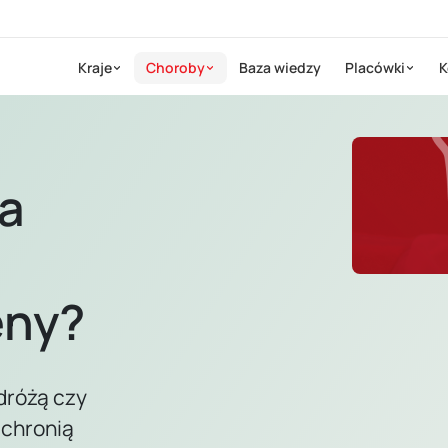
Kraje
Choroby
Baza wiedzy
Placówki
K
na
eny?
dróżą czy
chronią