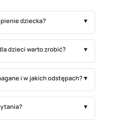
epienie dziecka?
dla dzieci warto zrobić?
magane i w jakich odstępach?
ytania?