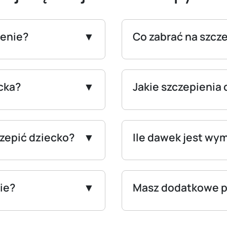
ienie?
Co zabrać na szcz
cka?
Jakie szczepienia 
zepić dziecko?
Ile dawek jest wy
ie?
Masz dodatkowe p