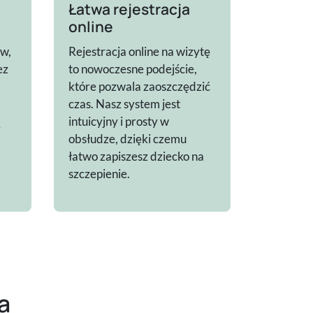
Łatwa rejestracja
online
ów,
Rejestracja online na wizytę
ez
to nowoczesne podejście,
które pozwala zaoszczędzić
czas. Nasz system jest
ą
intuicyjny i prosty w
obsłudze, dzięki czemu
łatwo zapiszesz dziecko na
szczepienie.
a