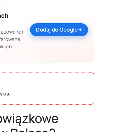
ach
Dodaj do Google
racowane i
eferowane
nikach
ycia.
bowiązkowe