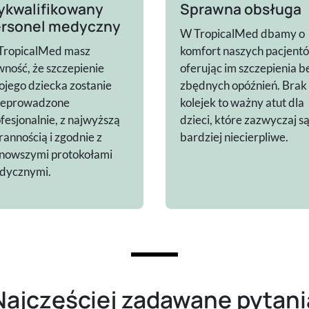
kwalifikowany
Sprawna obsługa
rsonel medyczny
W TropicalMed dbamy o
TropicalMed masz
komfort naszych pacjent
ność, że szczepienie
oferując im szczepienia b
jego dziecka zostanie
zbędnych opóźnień. Brak
zeprowadzone
kolejek to ważny atut dla
fesjonalnie, z najwyższą
dzieci, które zazwyczaj s
rannością i zgodnie z
bardziej niecierpliwe.
jnowszymi protokołami
dycznymi.
Najczęściej zadawane pytani