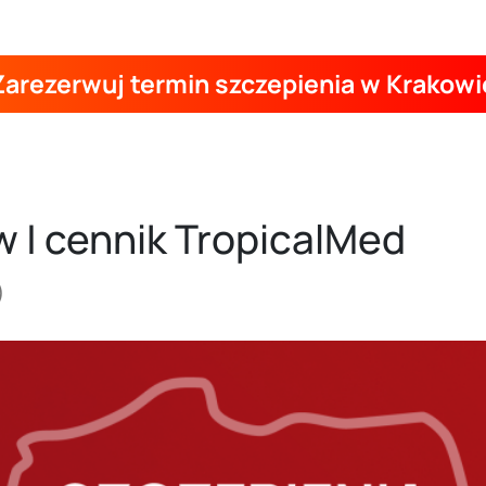
Zarezerwuj termin szczepienia w Krakowi
w | cennik TropicalMed
)