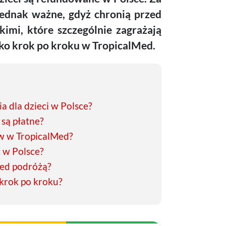
 jednak ważne, gdyż chronią przed
imi, które szczególnie zagrażają
cko krok po kroku w TropicalMed.
a dla dzieci w Polsce?
 są płatne?
ków w TropicalMed?
ć w Polsce?
rzed podróżą?
 krok po kroku?