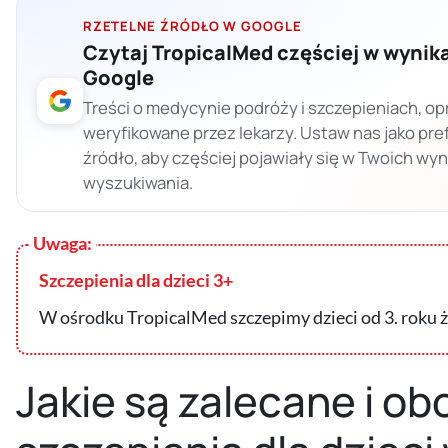
RZETELNE ŹRÓDŁO W GOOGLE
Czytaj TropicalMed częściej w wynik
Google
Treści o medycynie podróży i szczepieniach, op
weryfikowane przez lekarzy. Ustaw nas jako pr
źródło, aby częściej pojawiały się w Twoich wy
wyszukiwania.
Szczepienia dla dzieci 3+
W ośrodku TropicalMed szczepimy dzieci od 3. roku ż
Jakie są zalecane i o