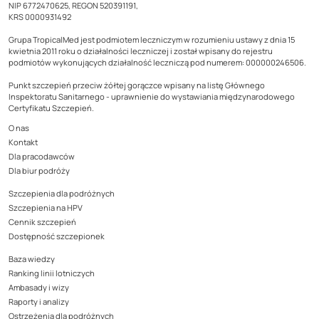
NIP 6772470625, REGON 520391191,
KRS 0000931492
Grupa TropicalMed jest podmiotem leczniczym w rozumieniu ustawy z dnia 15
kwietnia 2011 roku o działalności leczniczej i został wpisany do rejestru
podmiotów wykonujących działalność leczniczą pod numerem: 000000246506.
Punkt szczepień przeciw żółtej gorączce wpisany na listę Głównego
Inspektoratu Sanitarnego - uprawnienie do wystawiania międzynarodowego
Certyfikatu Szczepień.
O nas
Kontakt
Dla pracodawców
Dla biur podróży
Szczepienia dla podróżnych
Szczepienia na HPV
Cennik szczepień
Dostępność szczepionek
Baza wiedzy
Ranking linii lotniczych
Ambasady i wizy
Raporty i analizy
Ostrzeżenia dla podróżnych