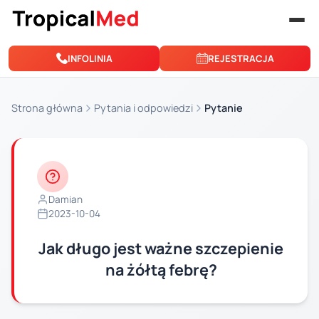
Przejdź do treści
INFOLINIA
REJESTRACJA
Strona główna
Pytania i odpowiedzi
Pytanie
Damian
2023-10-04
Jak długo jest ważne szczepienie
na żółtą febrę?