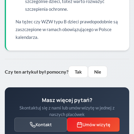
szczególnie dzieci, toteż warto rozważyć
szczepienia ochronne.
Na tężec czy WZW typu B dzieci prawdopodobnie są
zaszczepione w ramach obowiązującego w Polsce
kalendarza.
Czy ten artykuł był pomocny?
Tak
Nie
Masz więcej pytań?
Skontaktuj się z nami lub umów wizytę w jednej z
naszych placówek
Kontakt
Umów wizytę