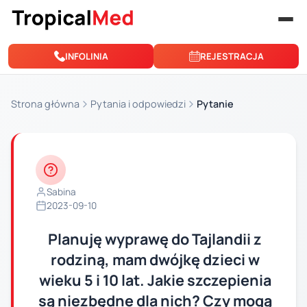
Przejdź do treści
INFOLINIA
REJESTRACJA
Strona główna
Pytania i odpowiedzi
Pytanie
Sabina
2023-09-10
Planuję wyprawę do Tajlandii z
rodziną, mam dwójkę dzieci w
wieku 5 i 10 lat. Jakie szczepienia
są niezbędne dla nich? Czy mogą