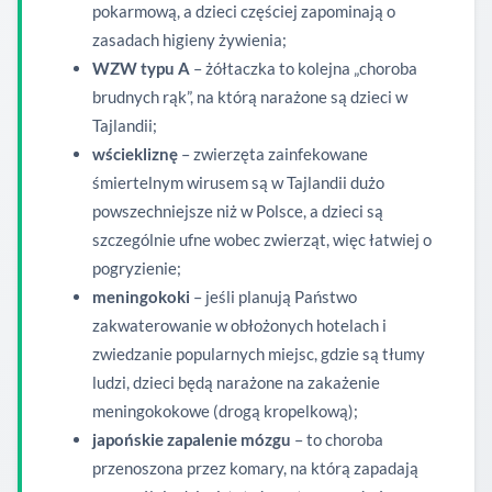
pokarmową, a dzieci częściej zapominają o
zasadach higieny żywienia;
WZW typu A
– żółtaczka to kolejna „choroba
brudnych rąk”, na którą narażone są dzieci w
Tajlandii;
wściekliznę
– zwierzęta zainfekowane
śmiertelnym wirusem są w Tajlandii dużo
powszechniejsze niż w Polsce, a dzieci są
szczególnie ufne wobec zwierząt, więc łatwiej o
pogryzienie;
meningokoki
– jeśli planują Państwo
zakwaterowanie w obłożonych hotelach i
zwiedzanie popularnych miejsc, gdzie są tłumy
ludzi, dzieci będą narażone na zakażenie
meningokokowe (drogą kropelkową);
japońskie zapalenie mózgu
– to choroba
przenoszona przez komary, na którą zapadają