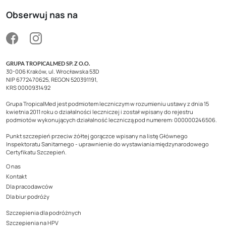
Obserwuj nas na
GRUPA TROPICALMED SP. Z O.O.
30-006 Kraków, ul. Wrocławska 53D
NIP 6772470625, REGON 520391191,
KRS 0000931492
Grupa TropicalMed jest podmiotem leczniczym w rozumieniu ustawy z dnia 15
kwietnia 2011 roku o działalności leczniczej i został wpisany do rejestru
podmiotów wykonujących działalność leczniczą pod numerem: 000000246506.
Punkt szczepień przeciw żółtej gorączce wpisany na listę Głównego
Inspektoratu Sanitarnego - uprawnienie do wystawiania międzynarodowego
Certyfikatu Szczepień.
O nas
Kontakt
Dla pracodawców
Dla biur podróży
Szczepienia dla podróżnych
Szczepienia na HPV