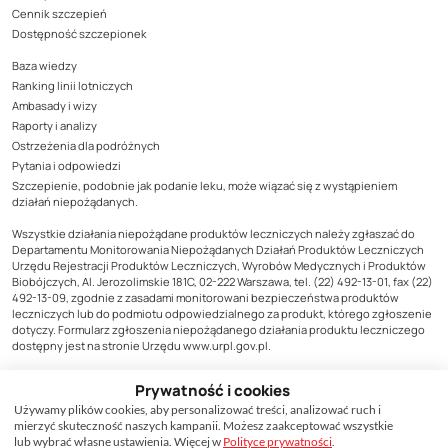
Cennik szczepień
Dostępność szczepionek
Baza wiedzy
Ranking linii lotniczych
Ambasady i wizy
Raporty i analizy
Ostrzeżenia dla podróżnych
Pytania i odpowiedzi
Szczepienie, podobnie jak podanie leku, może wiązać się z wystąpieniem
działań niepożądanych.
Wszystkie działania niepożądane produktów leczniczych należy zgłaszać do
Departamentu Monitorowania Niepożądanych Działań Produktów Leczniczych
Urzędu Rejestracji Produktów Leczniczych, Wyrobów Medycznych i Produktów
Biobójczych, Al. Jerozolimskie 181C, 02-222 Warszawa, tel. (22) 492-13-01, fax (22)
492-13-09, zgodnie z zasadami monitorowani bezpieczeństwa produktów
leczniczych lub do podmiotu odpowiedzialnego za produkt, którego zgłoszenie
dotyczy. Formularz zgłoszenia niepożądanego działania produktu leczniczego
dostępny jest na stronie Urzędu www.urpl.gov.pl.
Treści zamieszczone w materiale mają wyłącznie charakter informacyjny, nie
Prywatność i cookies
mogą być traktowane jako forma konsultacji medycznej i nie mogą zastąpić
konsultacji lekarza, do którego należy ostateczna decyzja o sposobie i zakresie
Używamy plików cookies, aby personalizować treści, analizować ruch i
stosowanego leczenia.
mierzyć skuteczność naszych kampanii. Możesz zaakceptować wszystkie
lub wybrać własne ustawienia. Więcej w
Polityce prywatności
.