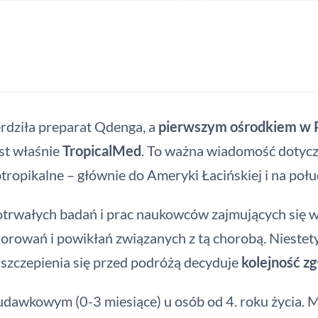
rdziła preparat Qdenga, a
pierwszym ośrodkiem w 
est właśnie
TropicalMed
. To ważna wiadomość dotyc
ropikalne – głównie do Ameryki Łacińskiej i na połudn
trwałych badań i prac naukowców zajmujących się w
orowań i powikłań związanych z tą chorobą. Niestety
zaszczepienia się przed podróżą decyduje
kolejność z
awkowym (0-3 miesiące) u osób od 4. roku życia. Mi