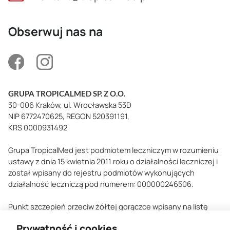
Obserwuj nas na
GRUPA TROPICALMED SP. Z O.O.
30-006 Kraków, ul. Wrocławska 53D
NIP 6772470625, REGON 520391191,
KRS 0000931492
Grupa TropicalMed jest podmiotem leczniczym w rozumieniu
ustawy z dnia 15 kwietnia 2011 roku o działalności leczniczej i
został wpisany do rejestru podmiotów wykonujących
działalność leczniczą pod numerem: 000000246506.
Punkt szczepień przeciw żółtej gorączce wpisany na listę
Głównego Inspektoratu Sanitarnego - uprawnienie do
Prywatność i cookies
wystawiania międzynarodowego Certyfikatu Szczepień.