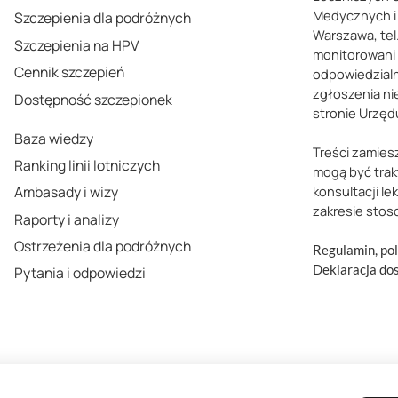
Medycznych i 
Szczepienia dla podróżnych
Warszawa, tel.
Szczepienia na HPV
monitorowani
Cennik szczepień
odpowiedzialn
zgłoszenia ni
Dostępność szczepionek
stronie Urzęd
Baza wiedzy
Treści zamies
Ranking linii lotniczych
mogą być trak
Ambasady i wizy
konsultacji le
zakresie stos
Raporty i analizy
Ostrzeżenia dla podróżnych
Regulamin, pol
Deklaracja do
Pytania i odpowiedzi