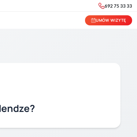
692 75 33 33
UMÓW WIZYTĘ
 dendze?