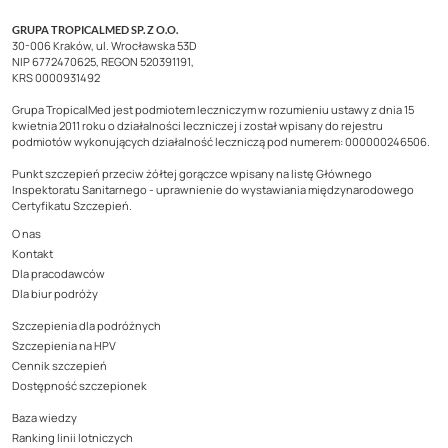
GRUPA TROPICALMED SP. Z O.O.
30-006 Kraków, ul. Wrocławska 53D
NIP 6772470625, REGON 520391191,
KRS 0000931492
Grupa TropicalMed jest podmiotem leczniczym w rozumieniu ustawy z dnia 15
kwietnia 2011 roku o działalności leczniczej i został wpisany do rejestru
podmiotów wykonujących działalność leczniczą pod numerem: 000000246506.
Punkt szczepień przeciw żółtej gorączce wpisany na listę Głównego
Inspektoratu Sanitarnego - uprawnienie do wystawiania międzynarodowego
Certyfikatu Szczepień.
O nas
Kontakt
Dla pracodawców
Dla biur podróży
Szczepienia dla podróżnych
Szczepienia na HPV
Cennik szczepień
Dostępność szczepionek
Baza wiedzy
Ranking linii lotniczych