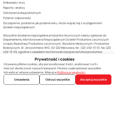
Ambasady i wizy
Raporty i analizy
Ostrzeżenia dla podróżnych
Pytania i odpowiedzi
Szczepienie, podobnie jak podanie leku, może wiązać się z wystąpieniem
działań niepożądanych.
Wszystkie działania niepożądane produktów leczniczych należy zgłaszać do
Departamentu Monitorowania Niepożądanych Działań Produktów Leczniczych
Urzędu Rejestracji Produktów Leczniczych, Wyrobów Medycznych i Produktów
Biobójczych, Al. Jerozolimskie 181C, 02-222 Warszawa, tel. (22) 492-13-01, fax (22)
492-13-09, zgodnie z zasadami monitorowani bezpieczeństwa produktów
leczniczych lub do podmiotu odpowiedzialnego za produkt, którego zgłoszenie
Prywatność i cookies
dotyczy. Formularz zgłoszenia niepożądanego działania produktu leczniczego
dostępny jest na stronie Urzędu www.urpl.gov.pl.
Używamy plików cookies, aby personalizować treści, analizować ruch i
mierzyć skuteczność naszych kampanii. Możesz zaakceptować wszystkie
Treści zamieszczone w materiale mają wyłącznie charakter informacyjny, nie
lub wybrać własne ustawienia. Więcej w
Polityce prywatności
.
mogą być traktowane jako forma konsultacji medycznej i nie mogą zastąpić
Ustawienia
Odrzuć wszystkie
Akceptuj wszystkie
konsultacji lekarza, do którego należy ostateczna decyzja o sposobie i zakresie
stosowanego leczenia.
·
·
Regulamin, polityka prywatności i inne dokumenty
Ustawienia cookies
Deklaracja
dostępności