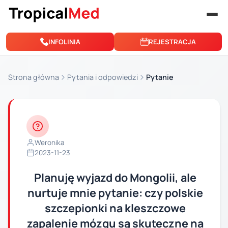
Przejdź do treści
INFOLINIA
REJESTRACJA
Strona główna
Pytania i odpowiedzi
Pytanie
Weronika
2023-11-23
Planuję wyjazd do Mongolii, ale
nurtuje mnie pytanie: czy polskie
szczepionki na kleszczowe
zapalenie mózgu są skuteczne na