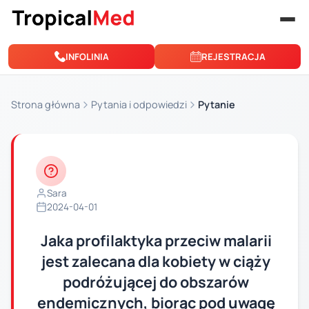
Przejdź do treści
INFOLINIA
REJESTRACJA
Strona główna
Pytania i odpowiedzi
Pytanie
Sara
2024-04-01
Jaka profilaktyka przeciw malarii
jest zalecana dla kobiety w ciąży
podróżującej do obszarów
endemicznych, biorąc pod uwagę