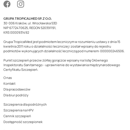
GRUPA TROPICALMED SP. Z O.O.
30-006 Kraków, ul. Wrocławska 53D
NIP 6772470625, REGON 520391191,
KRS 0000931492
Grupa TropicalMed jest podmiotem leczniczym w rozumieniu ustawy z dnia 15
kwietnia 2011 roku o działalności leczniczej i został wpisany do rejestru
podmiotów wykonujących działalność leczniczą pod numerem: 000000246506.
Punkt szczepień przeciw żółtej gorączce wpisany na listę Głównego
Inspektoratu Sanitarnego - uprawnienie do wystawiania międzynarodowego
Certyfikatu Szczepień.
O nas
Kontakt
Dla pracodawców
Dla biur podróży
Szczepienia dla podróżnych
Szczepienia na HPV
Cennik szczepień
Dostępność szczepionek