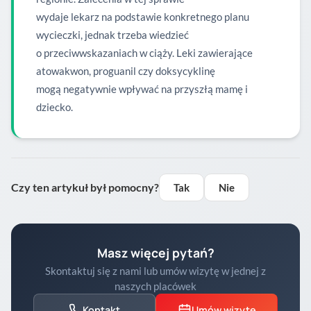
wydaje lekarz na podstawie konkretnego planu
wycieczki, jednak trzeba wiedzieć
o przeciwwskazaniach w ciąży. Leki zawierające
atowakwon, proguanil czy doksycyklinę
mogą negatywnie wpływać na przyszłą mamę i
dziecko.
Czy ten artykuł był pomocny?
Tak
Nie
Masz więcej pytań?
Skontaktuj się z nami lub umów wizytę w jednej z
naszych placówek
Kontakt
Umów wizytę