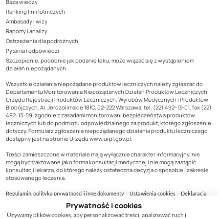
Baza wiedzy
Ranking linii lotniczych
Ambasady i wizy
Raporty i analizy
Ostrzeżenia dla podróżnych
Pytania i odpowiedzi
Szczepienie, podobnie jak podanie leku, może wiązać się z wystąpieniem
działań niepożądanych.
Wszystkie działania niepożądane produktów leczniczych należy zgłaszać do
Departamentu Monitorowania Niepożądanych Działań Produktów Leczniczych
Urzędu Rejestracji Produktów Leczniczych, Wyrobów Medycznych i Produktów
Biobójczych, Al. Jerozolimskie 181C, 02-222 Warszawa, tel. (22) 492-13-01, fax (22)
492-13-09, zgodnie z zasadami monitorowani bezpieczeństwa produktów
leczniczych lub do podmiotu odpowiedzialnego za produkt, którego zgłoszenie
dotyczy. Formularz zgłoszenia niepożądanego działania produktu leczniczego
dostępny jest na stronie Urzędu www.urpl.gov.pl.
Treści zamieszczone w materiale mają wyłącznie charakter informacyjny, nie
mogą być traktowane jako forma konsultacji medycznej i nie mogą zastąpić
konsultacji lekarza, do którego należy ostateczna decyzja o sposobie i zakresie
stosowanego leczenia.
·
·
Regulamin, polityka prywatności i inne dokumenty
Ustawienia cookies
Deklaracja
dostępności
Prywatność i cookies
Używamy plików cookies, aby personalizować treści, analizować ruch i