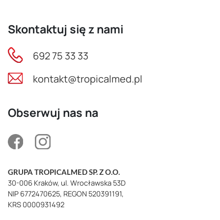
Skontaktuj się z nami
692 75 33 33
kontakt@tropicalmed.pl
Obserwuj nas na
GRUPA TROPICALMED SP. Z O.O.
30-006 Kraków, ul. Wrocławska 53D
NIP 6772470625, REGON 520391191,
KRS 0000931492