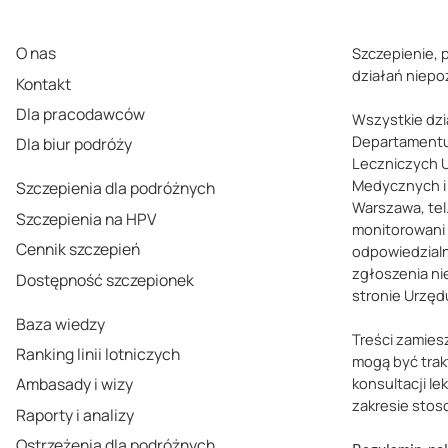
O nas
Szczepienie, 
działań niep
Kontakt
Dla pracodawców
Wszystkie dzi
Departamentu
Dla biur podróży
Leczniczych 
Medycznych i 
Szczepienia dla podróżnych
Warszawa, tel.
Szczepienia na HPV
monitorowani
Cennik szczepień
odpowiedzialn
zgłoszenia ni
Dostępność szczepionek
stronie Urzęd
Baza wiedzy
Treści zamies
Ranking linii lotniczych
mogą być trak
Ambasady i wizy
konsultacji le
zakresie stos
Raporty i analizy
Ostrzeżenia dla podróżnych