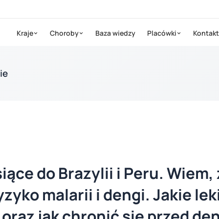
Kraje
Choroby
Baza wiedzy
Placówki
Kontakt
ie
ące do Brazylii i Peru. Wiem,
yko malarii i dengi. Jakie leki
ć) oraz jak chronić się przed d