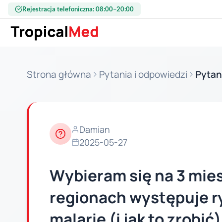
Przejdź do treści
Rejestracja telefoniczna: 08:00–20:00
Strona główna
Pytania i odpowiedzi
Pytan
Damian
2025-05-27
Wybieram się na 3 miesi
regionach występuje ryz
malarię (i jak to zrobi