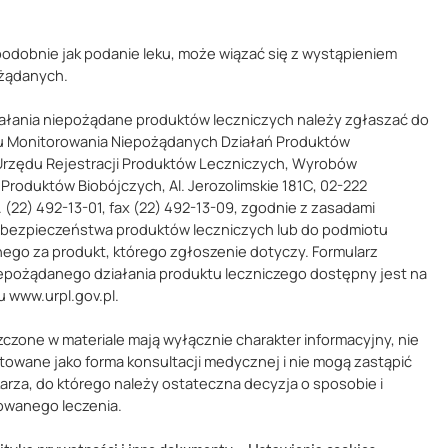
podobnie jak podanie leku, może wiązać się z wystąpieniem
ożądanych.
ałania niepożądane produktów leczniczych należy zgłaszać do
 Monitorowania Niepożądanych Działań Produktów
Urzędu Rejestracji Produktów Leczniczych, Wyrobów
Produktów Biobójczych, Al. Jerozolimskie 181C, 02-222
 (22) 492-13-01, fax (22) 492-13-09, zgodnie z zasadami
 bezpieczeństwa produktów leczniczych lub do podmiotu
ego za produkt, którego zgłoszenie dotyczy. Formularz
epożądanego działania produktu leczniczego dostępny jest na
u www.urpl.gov.pl.
zczone w materiale mają wyłącznie charakter informacyjny, nie
towane jako forma konsultacji medycznej i nie mogą zastąpić
karza, do którego należy ostateczna decyzja o sposobie i
owanego leczenia.