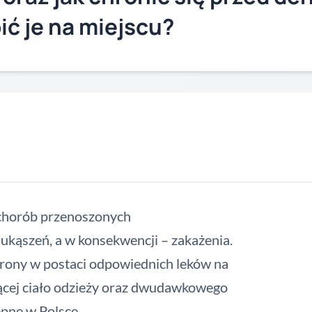
ić je na miejscu?
chorób przenoszonych
kąszeń, a w konsekwencji – zakażenia.
hrony w postaci odpowiednich leków na
jącej ciało odzieży oraz dwudawkowego
ępne w Polsce.