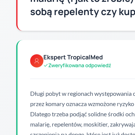
sobą repelenty czy kup
Ekspert TropicalMed
Zweryfikowana odpowiedź
Długi pobyt w regionach występowania 
przez komary oznacza wzmożone ryzyko u
Dlatego trzeba podjąć solidne środki oc
malarię, repelentów, moskitier, zakrywa
szczepienia na dengę, które jest już dost