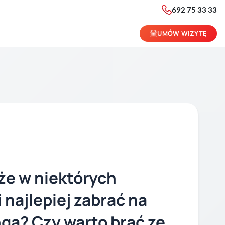
692 75 33 33
UMÓW WIZYTĘ
 że w niektórych
 najlepiej zabrać na
engą? Czy warto brać ze