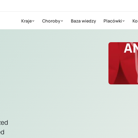
Kraje
Choroby
Baza wiedzy
Placówki
Ko
zed
ed