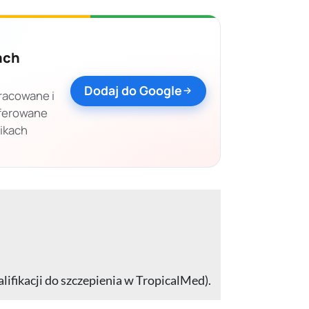
ach
Dodaj do Google
racowane i
eferowane
nikach
alifikacji do szczepienia w TropicalMed).