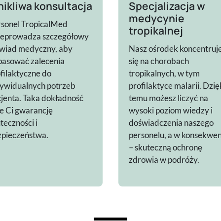
ikliwa konsultacja
Specjalizacja w
medycynie
sonel TropicalMed
tropikalnej
zeprowadza szczegółowy
wiad medyczny, aby
Nasz ośrodek koncentruj
pasować zalecenia
się na chorobach
filaktyczne do
tropikalnych, w tym
ywidualnych potrzeb
profilaktyce malarii. Dzię
jenta. Taka dokładność
temu możesz liczyć na
e Ci gwarancję
wysoki poziom wiedzy i
teczności i
doświadczenia naszego
zpieczeństwa.
personelu, a w konsekwen
– skuteczną ochronę
zdrowia w podróży.