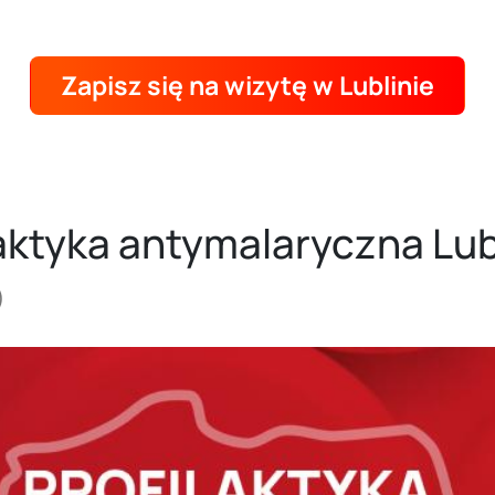
Zapisz się na wizytę w Lublinie
laktyka antymalaryczna Lub
)