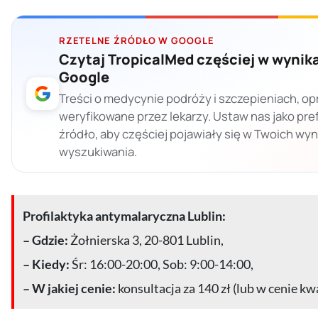
RZETELNE ŹRÓDŁO W GOOGLE
Czytaj TropicalMed częściej w wynik
Google
Treści o medycynie podróży i szczepieniach, op
weryfikowane przez lekarzy. Ustaw nas jako pr
źródło, aby częściej pojawiały się w Twoich wy
wyszukiwania.
Profilaktyka antymalaryczna Lublin:
– Gdzie:
Żołnierska 3, 20-801 Lublin,
– Kiedy:
Śr: 16:00-20:00, Sob: 9:00-14:00,
– W jakiej cenie:
konsultacja za 140 zł (lub w cenie kw