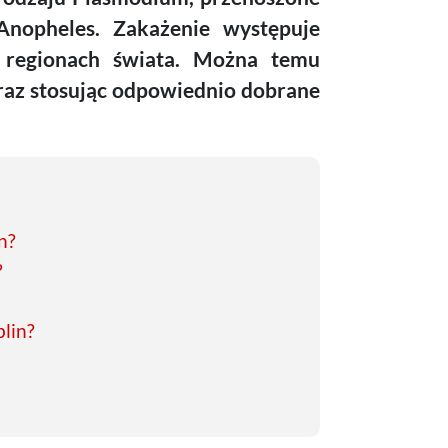
nopheles. Zakażenie występuje
h regionach świata. Można temu
oraz stosując odpowiednio dobrane
n?
?
blin?