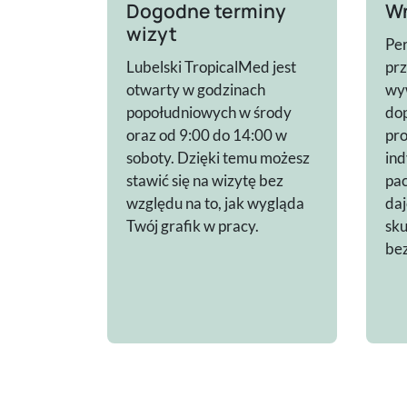
Dogodne terminy
Wn
wizyt
Per
Lubelski TropicalMed jest
pr
otwarty w godzinach
wy
popołudniowych w środy
do
oraz od 9:00 do 14:00 w
pro
soboty. Dzięki temu możesz
ind
stawić się na wizytę bez
pac
względu na to, jak wygląda
daj
Twój grafik w pracy.
sku
be