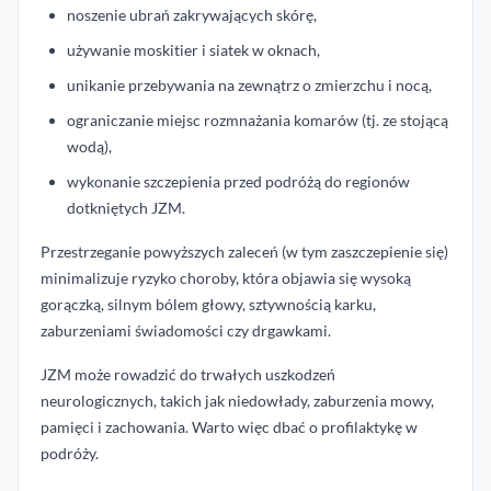
noszenie ubrań zakrywających skórę,
używanie moskitier i siatek w oknach,
unikanie przebywania na zewnątrz o zmierzchu i nocą,
ograniczanie miejsc rozmnażania komarów (tj. ze stojącą
wodą),
wykonanie szczepienia przed podróżą do regionów
dotkniętych JZM.
Przestrzeganie powyższych zaleceń (w tym zaszczepienie się)
minimalizuje ryzyko choroby, która objawia się wysoką
gorączką, silnym bólem głowy, sztywnością karku,
zaburzeniami świadomości czy drgawkami.
JZM może rowadzić do trwałych uszkodzeń
neurologicznych, takich jak niedowłady, zaburzenia mowy,
pamięci i zachowania. Warto więc dbać o profilaktykę w
podróży.