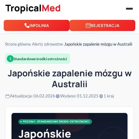
Przejdź do treści
INFOLINIA
REJESTRACJA
Strona główna
›
Alerty zdrowotne
›
Japońskie zapalenie mózgu w Australii
Standardowe środki ostrożności
1
Japońskie zapalenie mózgu w
Australii
Aktualizacja: 06.02.2026
Wydano: 01.12.2025
1 kraj