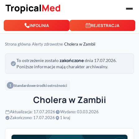
Przejdź do treści
INFOLINIA
REJESTRACJA
Strona główna
›
Alerty zdrowotne
›
Cholera w Zambii
zakończone
To ostrzeżenie zostało
dnia 17.07.2026.
Poniższe informacje mają charakter archiwalny.
Standardowe środki ostrożności
1
Cholera w Zambii
Aktualizacja: 17.07.2026
Wydano: 03.03.2026
Zakończono: 17.07.2026
1 kraj