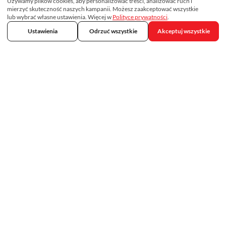
Używamy plików cookies, aby personalizować treści, analizować ruch i
mierzyć skuteczność naszych kampanii. Możesz zaakceptować wszystkie
lub wybrać własne ustawienia. Więcej w
Polityce prywatności
.
Ustawienia
Odrzuć wszystkie
Akceptuj wszystkie
Skontaktuj się z nami
692 75 33 33
kontakt@tropicalmed.pl