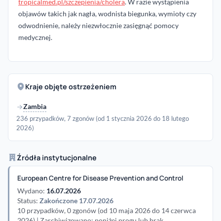
tropicalmed.pl/szczepienia/cholera
. W razie wystąpienia
objawów takich jak nagła, wodnista biegunka, wymioty czy
odwodnienie, należy niezwłocznie zasięgnąć pomocy
medycznej.
Kraje objęte ostrzeżeniem
Zambia
236 przypadków, 7 zgonów (od 1 stycznia 2026 do 18 lutego
2026)
Źródła instytucjonalne
European Centre for Disease Prevention and Control
Wydano:
16.07.2026
Status:
Zakończone 17.07.2026
10 przypadków, 0 zgonów (od 10 maja 2026 do 14 czerwca
2026) | Zarchiwizowano: poniżej progu lub brak