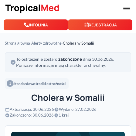
Przejdź do treści
INFOLINIA
REJESTRACJA
Strona główna
›
Alerty zdrowotne
›
Cholera w Somalii
zakończone
To ostrzeżenie zostało
dnia 30.06.2026.
Poniższe informacje mają charakter archiwalny.
Standardowe środki ostrożności
1
Cholera w Somalii
Aktualizacja: 30.06.2026
Wydano: 27.02.2026
Zakończono: 30.06.2026
1 kraj