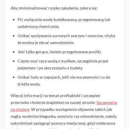
Aby zminimalizować ryzyko zakażenia, zaleca się:
Pić wyłącznie wodę butelkowaną, przegotowaną lub
uzdatnioną chemicznie.
Unikać spożywania surowych warzyw i owoców, chyba
że można je obrać samodzielnie.
Jeść tylko gorące, świeżo przygotowane posiłki.
Często myć ręce wodą z mydłem, szczególnie przed
jedzeniem i po skorzystaniu z toalety.
Unikać lodu w napojach, jeśli nie ma pewności co do
źródła wody.
Więcej informacji na temat profilaktyki i szczepień
przeciwko cholerze znajdziesz na naszej stronie:
Szczepienia
na cholerę
. W przypadku wystąpienia objawów takich jak
nagła, wodnista biegunka, wymioty czy odwodnienie, należy
natychmiast zasięgnąć pomocy medycznej, gdyż nieleczona