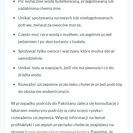
Pić wyłącznie wodę butelkowaną, przegotowaną lub
uzdatnioną chemicznie.
Unikać spożywania surowych lub niedogotowanych
potraw, zwłaszcza owoców morza.
Często myć ręce wodą z mydłem, szczególnie przed
jedzeniem i po skorzystaniu z toalety.
Spożywać tylko owoce i warzywa, które można obrać
samodzielnie.
Unikać lodu w napojach, jeśli nie ma pewności co do
źródła wody.
Rozważyć szczepienie przeciwko cholerze przed podróżą
do obszarów endemicznych.
W przypadku podróży do Pakistanu zaleca się konsultację z
lekarzem medycyny podróży w celu oceny ryzyka i
rozważenia szczepienia. Więcej informacji na temat
profilaktyki i szczepień przeciwko cholerze znajdziesz na
stronie
tropicalmed.pl/szczepienia/cholera
. Pamiętaj, że