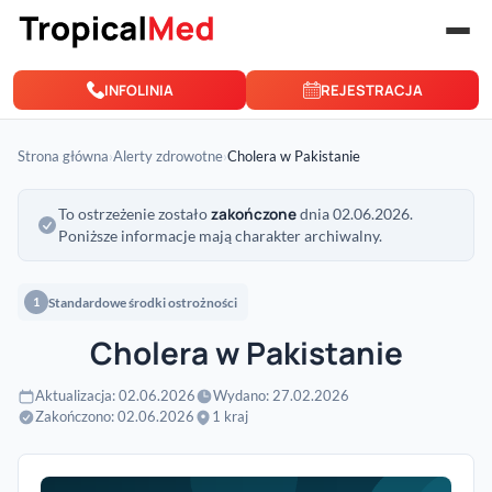
Przejdź do treści
INFOLINIA
REJESTRACJA
Strona główna
›
Alerty zdrowotne
›
Cholera w Pakistanie
zakończone
To ostrzeżenie zostało
dnia 02.06.2026.
Poniższe informacje mają charakter archiwalny.
Standardowe środki ostrożności
1
Cholera w Pakistanie
Aktualizacja: 02.06.2026
Wydano: 27.02.2026
Zakończono: 02.06.2026
1 kraj