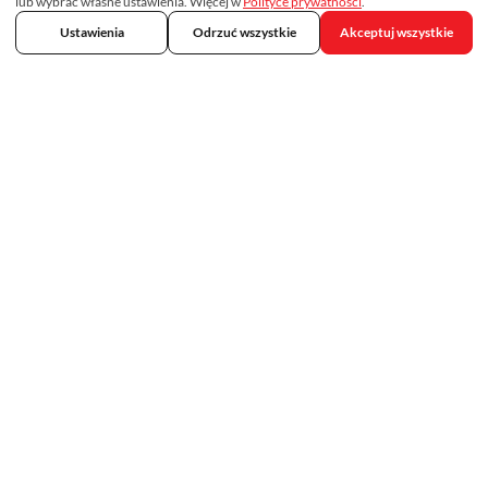
lub wybrać własne ustawienia. Więcej w
Polityce prywatności
.
Ustawienia
Odrzuć wszystkie
Akceptuj wszystkie
Skontaktuj się z nami
692 75 33 33
kontakt@tropicalmed.pl
Obserwuj nas na