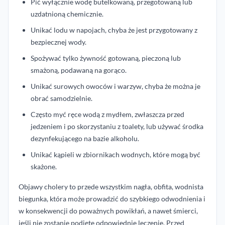
Pić wyłącznie wodę butelkowaną, przegotowaną lub
uzdatnioną chemicznie.
Unikać lodu w napojach, chyba że jest przygotowany z
bezpiecznej wody.
Spożywać tylko żywność gotowaną, pieczoną lub
smażoną, podawaną na gorąco.
Unikać surowych owoców i warzyw, chyba że można je
obrać samodzielnie.
Często myć ręce wodą z mydłem, zwłaszcza przed
jedzeniem i po skorzystaniu z toalety, lub używać środka
dezynfekującego na bazie alkoholu.
Unikać kąpieli w zbiornikach wodnych, które mogą być
skażone.
Objawy cholery to przede wszystkim nagła, obfita, wodnista
biegunka, która może prowadzić do szybkiego odwodnienia i
w konsekwencji do poważnych powikłań, a nawet śmierci,
jeśli nie zostanie podjęte odpowiednie leczenie. Przed