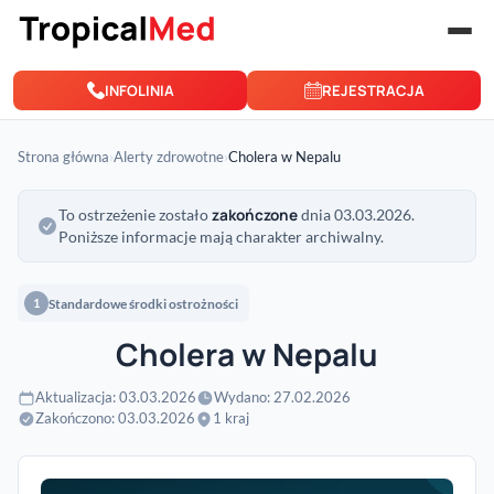
Przejdź do treści
INFOLINIA
REJESTRACJA
Strona główna
›
Alerty zdrowotne
›
Cholera w Nepalu
zakończone
To ostrzeżenie zostało
dnia 03.03.2026.
Poniższe informacje mają charakter archiwalny.
Standardowe środki ostrożności
1
Cholera w Nepalu
Aktualizacja: 03.03.2026
Wydano: 27.02.2026
Zakończono: 03.03.2026
1 kraj