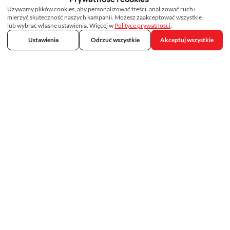
Używamy plików cookies, aby personalizować treści, analizować ruch i
mierzyć skuteczność naszych kampanii. Możesz zaakceptować wszystkie
lub wybrać własne ustawienia. Więcej w
Polityce prywatności
.
Ustawienia
Odrzuć wszystkie
Akceptuj wszystkie
Skontaktuj się z nami
692 75 33 33
kontakt@tropicalmed.pl