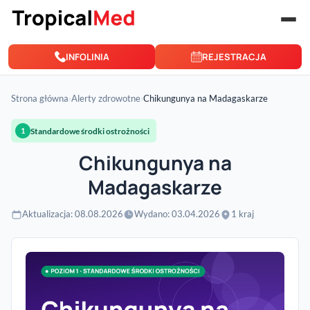
Przejdź do treści
INFOLINIA
REJESTRACJA
Strona główna
›
Alerty zdrowotne
›
Chikungunya na Madagaskarze
Standardowe środki ostrożności
1
Chikungunya na
Madagaskarze
Aktualizacja: 08.08.2026
Wydano: 03.04.2026
1 kraj