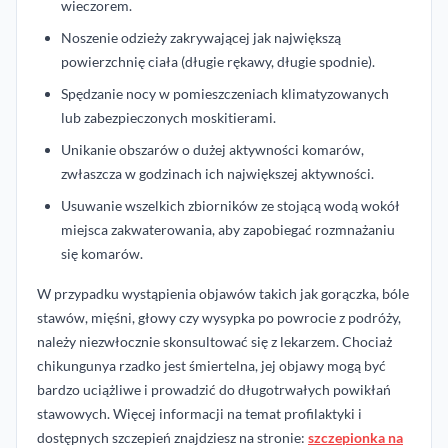
wieczorem.
Noszenie odzieży zakrywającej jak największą
powierzchnię ciała (długie rękawy, długie spodnie).
Spędzanie nocy w pomieszczeniach klimatyzowanych
lub zabezpieczonych moskitierami.
Unikanie obszarów o dużej aktywności komarów,
zwłaszcza w godzinach ich największej aktywności.
Usuwanie wszelkich zbiorników ze stojącą wodą wokół
miejsca zakwaterowania, aby zapobiegać rozmnażaniu
się komarów.
W przypadku wystąpienia objawów takich jak gorączka, bóle
stawów, mięśni, głowy czy wysypka po powrocie z podróży,
należy niezwłocznie skonsultować się z lekarzem. Chociaż
chikungunya rzadko jest śmiertelna, jej objawy mogą być
bardzo uciążliwe i prowadzić do długotrwałych powikłań
stawowych. Więcej informacji na temat profilaktyki i
dostępnych szczepień znajdziesz na stronie:
szczepionka na