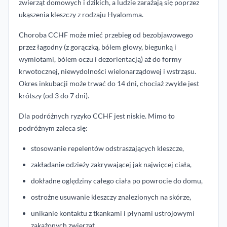
zwierząt domowych i dzikich, a ludzie zarażają się poprzez
ukąszenia kleszczy z rodzaju Hyalomma.
Choroba CCHF może mieć przebieg od bezobjawowego
przez łagodny (z gorączką, bólem głowy, biegunką i
wymiotami, bólem oczu i dezorientacją) aż do formy
krwotocznej, niewydolności wielonarządowej i wstrząsu.
Okres inkubacji może trwać do 14 dni, chociaż zwykle jest
krótszy (od 3 do 7 dni).
Dla podróżnych ryzyko CCHF jest niskie. Mimo to
podróżnym zaleca się:
stosowanie repelentów odstraszających kleszcze,
zakładanie odzieży zakrywającej jak najwięcej ciała,
dokładne oględziny całego ciała po powrocie do domu,
ostrożne usuwanie kleszczy znalezionych na skórze,
unikanie kontaktu z tkankami i płynami ustrojowymi
zakażonych zwierząt.