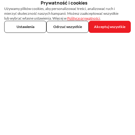
Prywatność i cookies
Używamy plików cookies, aby personalizować treści, analizować ruch i
mierzyć skuteczność naszych kampanii. Możesz zaakceptować wszystkie
lub wybrać własne ustawienia. Więcej w
Polityce prywatności
.
Ustawienia
Odrzuć wszystkie
Akceptuj wszystkie
Skontaktuj się z nami
692 75 33 33
kontakt@tropicalmed.pl