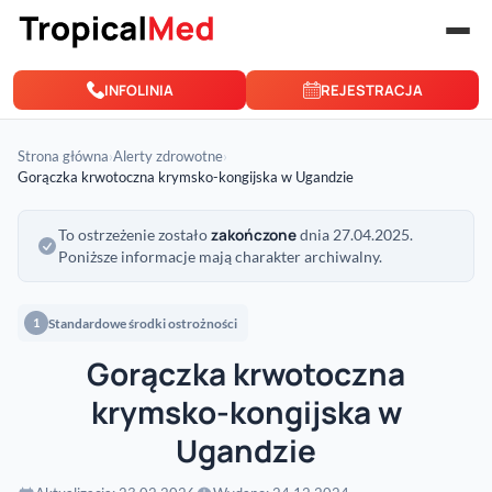
Przejdź do treści
INFOLINIA
REJESTRACJA
Strona główna
›
Alerty zdrowotne
›
Gorączka krwotoczna krymsko-kongijska w Ugandzie
zakończone
To ostrzeżenie zostało
dnia 27.04.2025.
Poniższe informacje mają charakter archiwalny.
Standardowe środki ostrożności
1
Gorączka krwotoczna
krymsko-kongijska w
Ugandzie