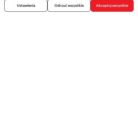
Ustawienia
Odrzuć wszystkie
Akceptuj wszystkie
Skontaktuj się z nami
692 75 33 33
kontakt@tropicalmed.pl
Obserwuj nas na