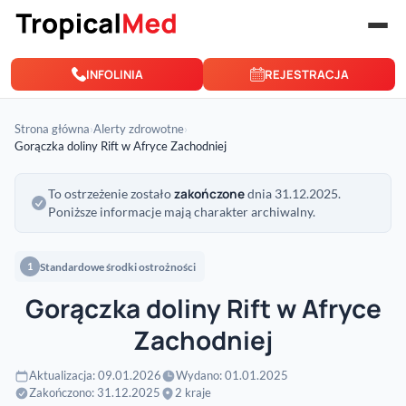
Przejdź do treści
INFOLINIA
REJESTRACJA
Strona główna
›
Alerty zdrowotne
›
Gorączka doliny Rift w Afryce Zachodniej
zakończone
To ostrzeżenie zostało
dnia 31.12.2025.
Poniższe informacje mają charakter archiwalny.
Standardowe środki ostrożności
1
Gorączka doliny Rift w Afryce
Zachodniej
Aktualizacja: 09.01.2026
Wydano: 01.01.2025
Zakończono: 31.12.2025
2 kraje