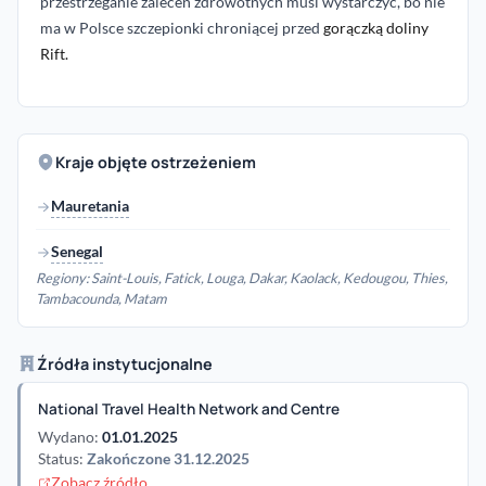
przestrzeganie zaleceń zdrowotnych musi wystarczyć, bo nie
ma w Polsce szczepionki chroniącej przed
gorączką doliny
Rift.
Kraje objęte ostrzeżeniem
Mauretania
Senegal
Regiony: Saint-Louis, Fatick, Louga, Dakar, Kaolack, Kedougou, Thies,
Tambacounda, Matam
Źródła instytucjonalne
National Travel Health Network and Centre
Wydano:
01.01.2025
Status:
Zakończone 31.12.2025
Zobacz źródło