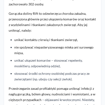
zachorowało
302 osoby.
Gorączka doliny Rift to odzwierzęca choroba zakaźna,
przenoszona głównie przez ukąszenia komarów oraz kontakt
z wydzielinami i tkankami zakażonych zwierząt. Aby jej
uniknąć, należy:
unikać kontaktu z krwią i tkankami zwierząt,
nie spożywać niepasteryzowanego mleka ani surowego
mięsa,
unikać ukąszeń komarów – stosować repelenty,
moskitiery, odpowiednią odzież,
stosować środki ochrony osobistej podczas pracy ze
zwierzętami (np. uboju czy sekcji zwłok).
Przestrzeganie zasad profilaktyki pomaga uniknąć infekcji z
nagłą gorączką, bólem głowy, nudnościami i wymiotami, a w
cięższych przypadkach
– objawami krwotocznymi. Niestety,