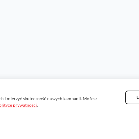
U
ch i mierzyć skuteczność naszych kampanii. Możesz
olityce prywatności
.