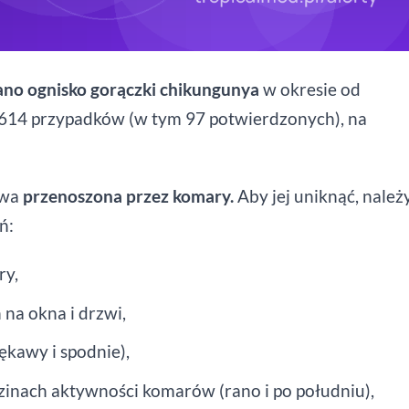
no ognisko gorączki chikungunya
w okresie od
o 614 przypadków (w tym 97 potwierdzonych), na
owa
przenoszona przez komary.
Aby jej uniknąć, należ
eń:
ry,
na okna i drzwi,
ękawy i spodnie),
inach aktywności komarów (rano i po południu),