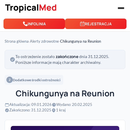
Przejdź do treści
INFOLINIA
REJESTRACJA
Strona główna
›
Alerty zdrowotne
›
Chikungunya na Reunion
zakończone
To ostrzeżenie zostało
dnia 31.12.2025.
Poniższe informacje mają charakter archiwalny.
Dodatkowe środki ostrożności
2
Chikungunya na Reunion
Aktualizacja: 09.01.2026
Wydano: 20.02.2025
Zakończono: 31.12.2025
1 kraj