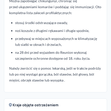
Można zapobiegać
chikungunyi, chroniąc się
przed
ukąszeniami komarów i poddając się immunizacji. Oto
kompletna lista zaleceń profilaktycznych:
stosuj środki odstraszające owady,
noś koszule z długimi rękawami i długie spodnie,
przebywaj w miejscach wyposażonych w klimatyzację
lub siatki w oknach i drzwiach,
na 28 dni przed wyjazdem do Reunion wykonaj
szczepienie ochronne dostępne od 18. roku życia.
Należy zwrócić się o pomoc lekarską, jeśli w trakcie podróży
lub po niej wystąpi gorączka, ból stawów, ból głowy, ból
mięśni, obrzęk stawów lub wysypka .
Kraje objęte ostrzeżeniem