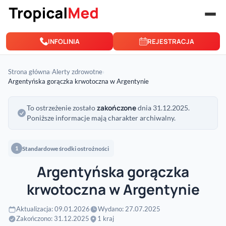
Przejdź do treści
INFOLINIA
REJESTRACJA
Strona główna
›
Alerty zdrowotne
›
Argentyńska gorączka krwotoczna w Argentynie
zakończone
To ostrzeżenie zostało
dnia 31.12.2025.
Poniższe informacje mają charakter archiwalny.
Standardowe środki ostrożności
1
Argentyńska gorączka
krwotoczna w Argentynie
Aktualizacja: 09.01.2026
Wydano: 27.07.2025
Zakończono: 31.12.2025
1 kraj