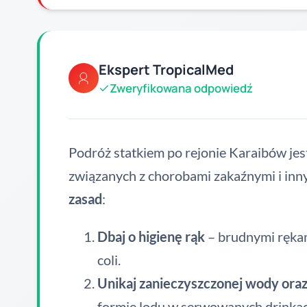
Ekspert TropicalMed
Zweryfikowana odpowiedź
Podróż statkiem po rejonie Karaibów je
związanych z chorobami zakaźnymi i inny
zasad
:
Dbaj o higienę rąk
– brudnymi rękam
coli.
Unikaj zanieczyszczonej wody or
formie lodu w serwowanych drinkac