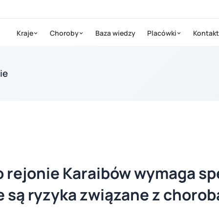
Kraje
Choroby
Baza wiedzy
Placówki
Kontakt
ie
o rejonie Karaibów wymaga sp
e są ryzyka związane z choro