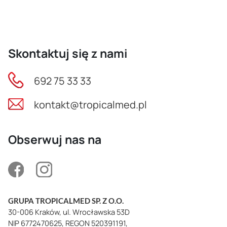
Skontaktuj się z nami
692 75 33 33
kontakt@tropicalmed.pl
Obserwuj nas na
GRUPA TROPICALMED SP. Z O.O.
30-006 Kraków, ul. Wrocławska 53D
NIP 6772470625, REGON 520391191,