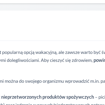
st popularną opcją wakacyjną, ale zawsze warto być
mi dolegliwościami. Aby cieszyć się zdrowiem,
powin
i można do swojego organizmu wprowadzić m.in. pał
az nieprzetworzonych produktów spożywczych
– pi
h) oraz jedzenie surowych/niedogotowanych potraw