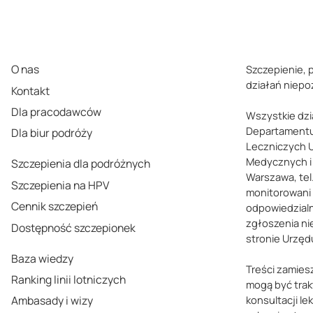
O nas
Szczepienie, 
działań niep
Kontakt
Dla pracodawców
Wszystkie dzi
Departamentu
Dla biur podróży
Leczniczych 
Medycznych i 
Szczepienia dla podróżnych
Warszawa, tel.
Szczepienia na HPV
monitorowani
Cennik szczepień
odpowiedzialn
zgłoszenia ni
Dostępność szczepionek
stronie Urzęd
Baza wiedzy
Treści zamies
Ranking linii lotniczych
mogą być trak
Ambasady i wizy
konsultacji le