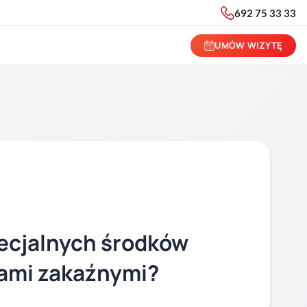
692 75 33 33
UMÓW WIZYTĘ
ecjalnych środków
bami zakaźnymi?