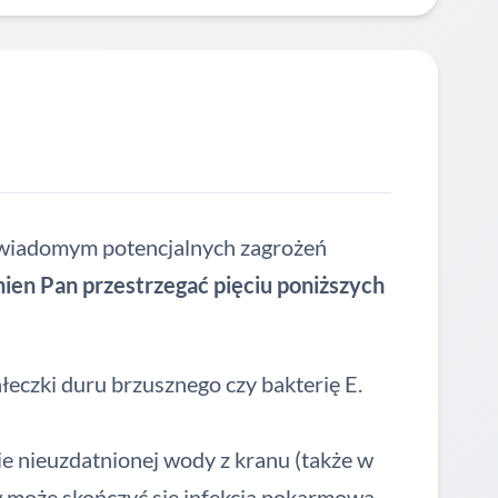
 świadomym potencjalnych zagrożeń
ien Pan przestrzegać pięciu poniższych
eczki duru brzusznego czy bakterię E.
cie nieuzdatnionej wody z kranu (także w
 może skończyć się infekcją pokarmową.