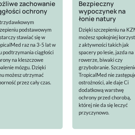
żliwe zachowanie
Bezpieczny
ągłości ochrony
wypoczynek na
łonie natury
 trzydawkowym
czepieniu podstawowym
Dzięki szczepieniu na K
tarczy stawiać się w
możesz spokojniej korzys
picalMed raz na 3-5 lat w
z aktywności takich jak
u podtrzymania ciągłości
spacery po lesie, jazda na
rony na kleszczowe
rowerze, biwaki czy
alenie mózgu. Dzięki
grzybobranie. Szczepieni
mu możesz utrzymać
TropicalMed nie zastępuj
orność przez cały czas.
ostrożności, ale daje Ci
dodatkową warstwę
ochrony przed chorobą,
której nie da się leczyć
przyczynowo.