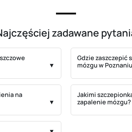
Najczęściej zadawane pytani
leszczowe
Gdzie zaszczepić 
mózgu w Poznani
ienia na
Jakimi szczepionk
zapalenie mózgu?