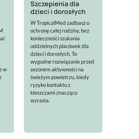
Szczepienia dla
dzieci i dorosłych
W TropicalMed zadbasz o
ZM
ochronę całej rodziny, bez
tać
konieczności szukania
oddzielnych placówek dla
dzieci i dorosłych. To
wygodne rozwiązanie przed
e w
sezonem aktywności na
e
świeżym powietrzu, kiedy
ryzyko kontaktu z
kleszczami znacząco
wzrasta.