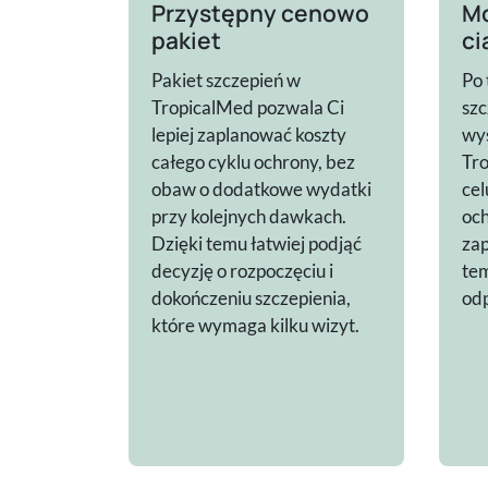
Przystępny cenowo
Mo
pakiet
ci
Pakiet szczepień w
Po
TropicalMed pozwala Ci
sz
lepiej zaplanować koszty
wys
całego cyklu ochrony, bez
Tro
obaw o dodatkowe wydatki
cel
przy kolejnych dawkach.
och
Dzięki temu łatwiej podjąć
zap
decyzję o rozpoczęciu i
te
dokończeniu szczepienia,
odp
które wymaga kilku wizyt.