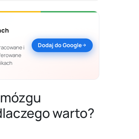
ach
Dodaj do Google
racowane i
eferowane
nikach
e mózgu
dlaczego warto?