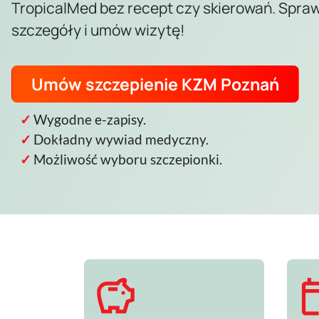
TropicalMed bez recept czy skierowań. Spra
szczegóły i umów wizytę!
Umów szczepienie KZM Poznań
Wygodne e-zapisy.
Dokładny wywiad medyczny.
Możliwość wyboru szczepionki.
savings
event_