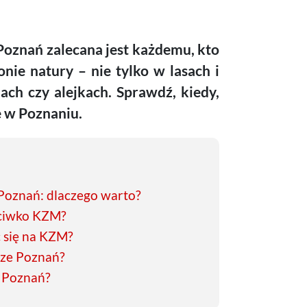
oznań zalecana jest każdemu, kto
ie natury – nie tylko w lasach i
ach czy alejkach. Sprawdź, kiedy,
ze w Poznaniu.
Poznań: dlaczego warto?
eciwko KZM?
ć się na KZM?
cze Poznań?
M Poznań?