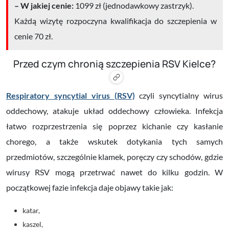
– W jakiej cenie:
1099 zł (jednodawkowy zastrzyk).
Każdą
wizytę rozpoczyna kwalifikacja do szczepienia w
cenie
70 zł.
Przed czym chronią szczepienia RSV Kielce?
Respiratory syncytial virus (RSV)
czyli syncytialny wirus
oddechowy, atakuje układ oddechowy człowieka. Infekcja
łatwo rozprzestrzenia się poprzez kichanie czy kasłanie
chorego, a także wskutek dotykania tych samych
przedmiotów, szczególnie klamek, poręczy czy schodów, gdzie
wirusy RSV mogą przetrwać nawet do kilku godzin. W
początkowej fazie infekcja daje objawy takie jak:
katar,
kaszel,