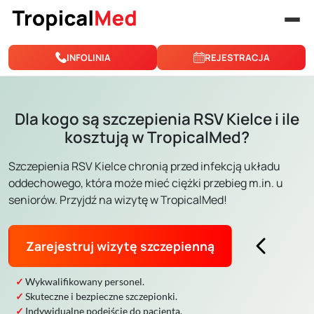
Przejdź do treści
INFOLINIA
REJESTRACJA
Dla kogo są szczepienia RSV Kielce i ile
kosztują w TropicalMed?
Szczepienia RSV Kielce chronią przed infekcją układu
oddechowego, która może mieć ciężki przebieg m.in. u
seniorów. Przyjdź na wizytę w TropicalMed!
Zarejestruj wizytę szczepienną
Wykwalifikowany personel.
Skuteczne i bezpieczne szczepionki.
Indywidualne podejście do pacjenta.