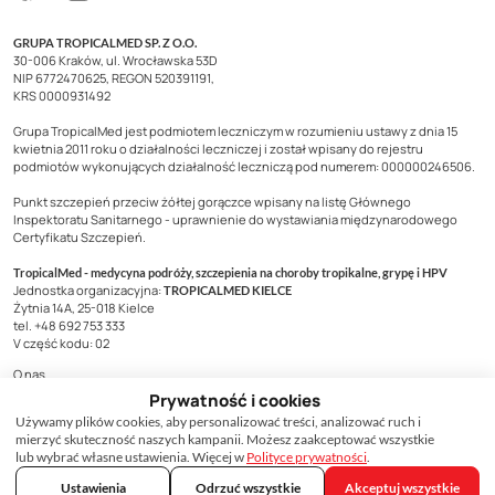
GRUPA TROPICALMED SP. Z O.O.
30-006 Kraków, ul. Wrocławska 53D
NIP 6772470625, REGON 520391191,
KRS 0000931492
Grupa TropicalMed jest podmiotem leczniczym w rozumieniu ustawy z dnia 15
kwietnia 2011 roku o działalności leczniczej i został wpisany do rejestru
podmiotów wykonujących działalność leczniczą pod numerem: 000000246506.
Punkt szczepień przeciw żółtej gorączce wpisany na listę Głównego
Inspektoratu Sanitarnego - uprawnienie do wystawiania międzynarodowego
Certyfikatu Szczepień.
TropicalMed - medycyna podróży, szczepienia na choroby tropikalne, grypę i HPV
Jednostka organizacyjna:
TROPICALMED KIELCE
Żytnia 14A, 25-018 Kielce
tel. +48 692 753 333
V część kodu: 02
O nas
Kontakt
Prywatność i cookies
Dla pracodawców
Używamy plików cookies, aby personalizować treści, analizować ruch i
mierzyć skuteczność naszych kampanii. Możesz zaakceptować wszystkie
Dla biur podróży
lub wybrać własne ustawienia. Więcej w
Polityce prywatności
.
Szczepienia dla podróżnych
Ustawienia
Odrzuć wszystkie
Akceptuj wszystkie