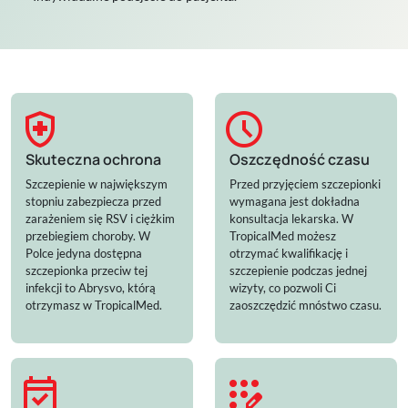
health_and_safety
schedule
Skuteczna ochrona
Oszczędność czasu
Szczepienie w największym
Przed przyjęciem szczepionki
stopniu zabezpiecza przed
wymagana jest dokładna
zarażeniem się RSV i ciężkim
konsultacja lekarska. W
przebiegiem choroby. W
TropicalMed możesz
Polce jedyna dostępna
otrzymać kwalifikację i
szczepionka przeciw tej
szczepienie podczas jednej
infekcji to Abrysvo, którą
wizyty, co pozwoli Ci
otrzymasz w TropicalMed.
zaoszczędzić mnóstwo czasu.
event_available
app_registration