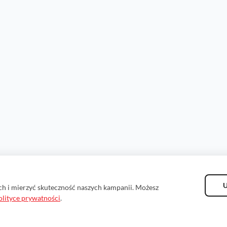
U
ch i mierzyć skuteczność naszych kampanii. Możesz
olityce prywatności
.