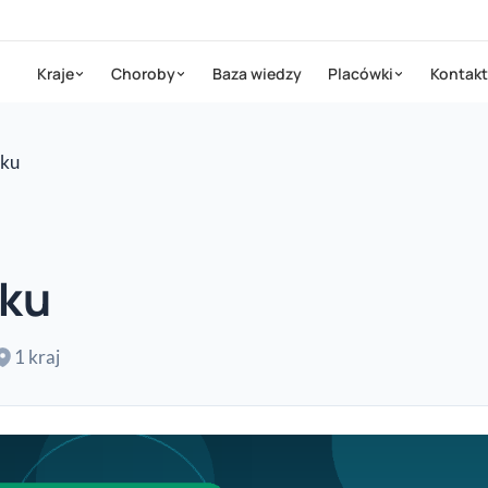
Kraje
Choroby
Baza wiedzy
Placówki
Kontakt
iku
iku
1 kraj