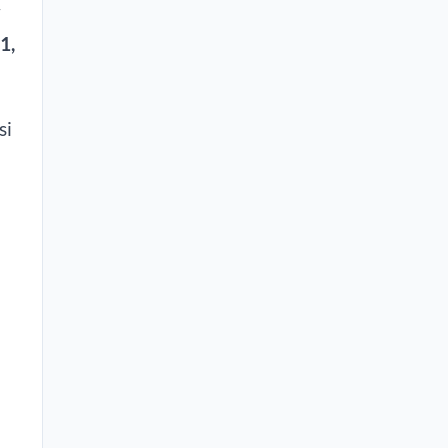
w
1,
si