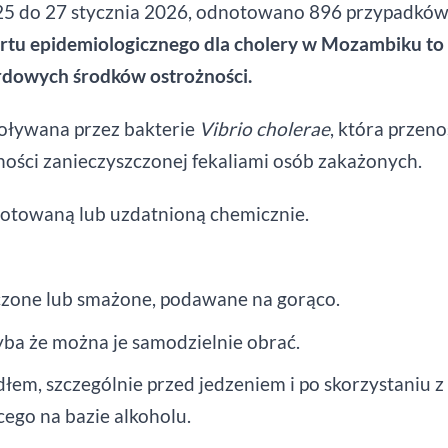
25 do 27 stycznia 2026, odnotowano 896 przypadkó
rtu epidemiologicznego dla cholery w Mozambiku to 
rdowych środków ostrożności.
oływana przez bakterie
Vibrio cholerae
, która przeno
ności zanieczyszczonej fekaliami osób zakażonych.
gotowaną lub uzdatnioną chemicznie.
czone lub smażone, podawane na gorąco.
ba że można je samodzielnie obrać.
łem, szczególnie przed jedzeniem i po skorzystaniu z
cego na bazie alkoholu.