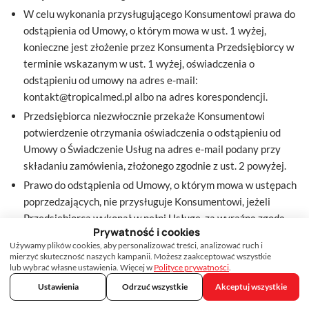
W celu wykonania przysługującego Konsumentowi prawa do
odstąpienia od Umowy, o którym mowa w ust. 1 wyżej,
konieczne jest złożenie przez Konsumenta Przedsiębiorcy w
terminie wskazanym w ust. 1 wyżej, oświadczenia o
odstąpieniu od umowy na adres e-mail:
kontakt@tropicalmed.pl
albo na adres korespondencji.
Przedsiębiorca niezwłocznie przekaże Konsumentowi
potwierdzenie otrzymania oświadczenia o odstąpieniu od
Umowy o Świadczenie Usług na adres e-mail podany przy
składaniu zamówienia, złożonego zgodnie z ust. 2 powyżej.
Prawo do odstąpienia od Umowy, o którym mowa w ustępach
poprzedzających, nie przysługuje Konsumentowi, jeżeli
Przedsiębiorca wykonał w pełni Usługę, za wyraźną zgodą
Prywatność i cookies
Konsumenta udzieloną poprzez zaakceptowanie niniejszego
Używamy plików cookies, aby personalizować treści, analizować ruch i
Regulaminu, który został poinformowany przed
mierzyć skuteczność naszych kampanii. Możesz zaakceptować wszystkie
rozpoczęciem świadczenia, że po wykonaniu Usługi przez
lub wybrać własne ustawienia. Więcej w
Polityce prywatności
.
Przedsiębiorcę utraci prawo odstąpienia od umowy.
Ustawienia
Odrzuć wszystkie
Akceptuj wszystkie