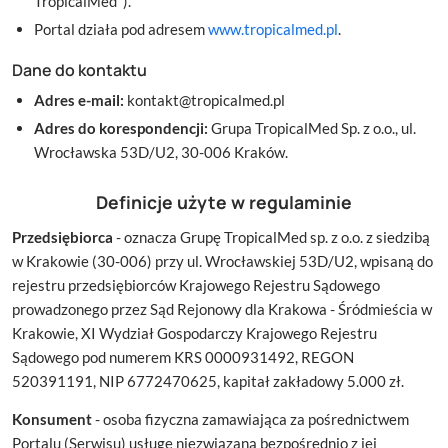
TropicalMed").
Portal działa pod adresem
www.tropicalmed.pl
.
Dane do kontaktu
Adres e-mail:
kontakt@tropicalmed.pl
Adres do korespondencji:
Grupa TropicalMed Sp. z o.o., ul.
Wrocławska 53D/U2, 30-006 Kraków.
Definicje użyte w regulaminie
Przedsiębiorca
- oznacza Grupę TropicalMed sp. z o.o. z siedzibą
w Krakowie (30-006) przy ul. Wrocławskiej 53D/U2, wpisaną do
rejestru przedsiębiorców Krajowego Rejestru Sądowego
prowadzonego przez Sąd Rejonowy dla Krakowa - Śródmieścia w
Krakowie, XI Wydział Gospodarczy Krajowego Rejestru
Sądowego pod numerem KRS 0000931492, REGON
520391191, NIP 6772470625, kapitał zakładowy 5.000 zł.
Konsument
- osoba fizyczna zamawiająca za pośrednictwem
Portalu (Serwisu) usługę niezwiązaną bezpośrednio z jej